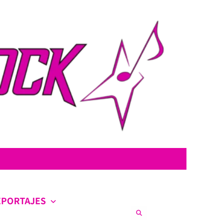
con la intención de ofrecer contenido original, profundo y sin censura.
co en la escena nacional e internacional.
EPORTAJES