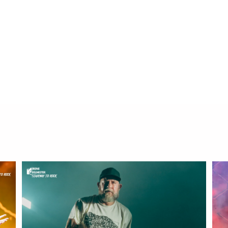
Jordi Tàrrega Amorós
septiembre 12, 2024
0
7 mins
80/100 17 de mayo de 2024 Nuclear Blast Desde Richmond, Vir
los tríos más interesantes y…
Read More