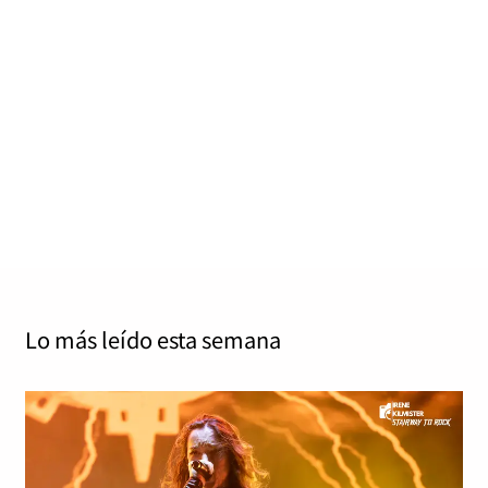
oleada de bandas del Barcelona Rock Fest
2026
Yolanda Sabater Algarra
noviembre 27, 2025
0
5 mins
El Barcelona Rock Fest 2026 anuncia una espectacular
tanda de nuevas incorporaciones a su cartel para la “X
Edition”, que…
Read More
Lo más leído
esta semana