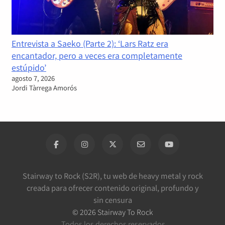
Entrevista a Saeko (Parte 2): ‘Lars Ratz era
encantador, pero a veces era completamente
estúpido’
agosto 7, 2026
Jordi Tàrrega Amorós
Stairway to Rock (S2R), tu web de heavy metal y rock
creada para ofrecer contenido original, profundo y
sin censura
©
2026
Stairway To Rock
Todos los derechos reservados