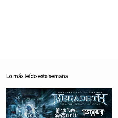
20 años de una senda oscura hacia la
aniquilación
Jordy Stanley
octubre 17, 2025
0
13 mins
Gateways to Annihilation 17 de octubre del 2000
Earache En el 2000, año en el que Gateways to
Annihilation (Earache…
Read More
Lo más leído
esta semana