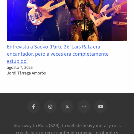
Entrevista a Saeko (Parte 2): ‘Lars Ratz era
encantador, pero a veces era completamente
estúpido’
agosto 7, 2026
Jordi Tàrrega Amorós
Stairway to Rock (S2R), tu web de heavy metal y rock
creada para ofrecer contenido original, profundo y