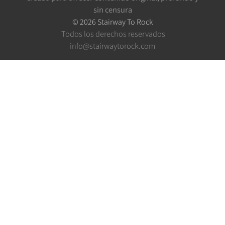
sin censura
©
2026
Stairway To Rock
Todos los derechos reservados
info@stairwaytorock.com