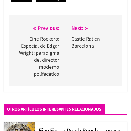
Navegación
Previous:
Next:
de
Cine Rockero:
Castle Rat en
Especial de Edgar
Barcelona
entradas
Wright: paradigma
del director
moderno
polifacético
OTROS ARTÍCULOS INTERESANTES RELACIONADOS
Five Finger Death Punch – Legacy