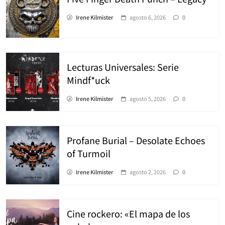
Irene Kilmister
agosto 6, 2026
0
Lecturas Universales: Serie
Mindf*uck
Irene Kilmister
agosto 5, 2026
0
Profane Burial – Desolate Echoes
of Turmoil
Irene Kilmister
agosto 2, 2026
0
Cine rockero: «El mapa de los