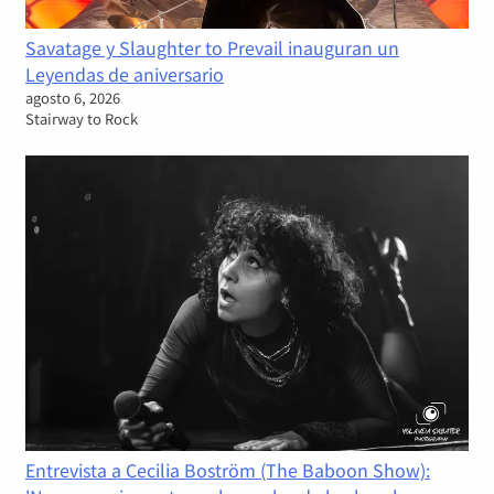
Savatage y Slaughter to Prevail inauguran un
Leyendas de aniversario
agosto 6, 2026
Stairway to Rock
Entrevista a Cecilia Boström (The Baboon Show):