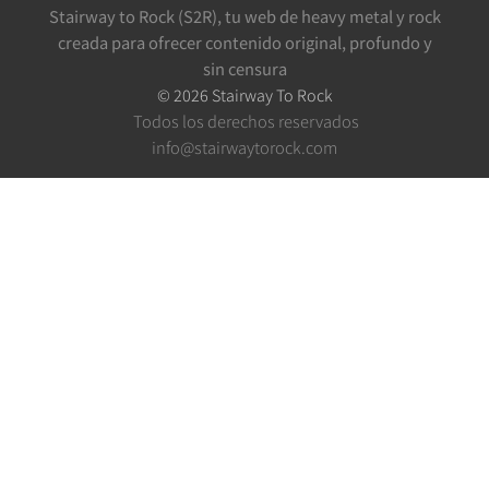
Stairway to Rock (S2R), tu web de heavy metal y rock
creada para ofrecer contenido original, profundo y
sin censura
©
2026
Stairway To Rock
Todos los derechos reservados
info@stairwaytorock.com