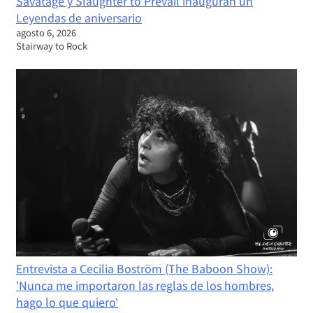
Savatage y Slaughter to Prevail inauguran un
Leyendas de aniversario
agosto 6, 2026
Stairway to Rock
Entrevista a Cecilia Boström (The Baboon Show):
'Nunca me importaron las reglas de los hombres,
hago lo que quiero'