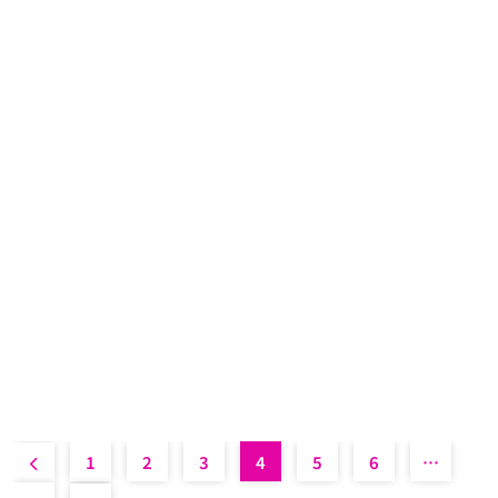
Espectacular gira de The 69 Eyes y D-A-D
bajo el lema de “Cowpunks and Glampires
Tour” en enero
Jordi Tàrrega Amorós
julio 27, 2025
0
2 mins
Tras el lanzamiento de su último y aclamado álbum
de estudio Speed Of Darkness, publicado el año
pasado en celebración…
Read More
1
2
3
4
5
6
…