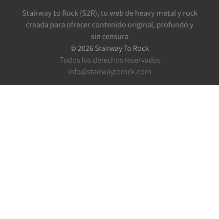
Stairway to Rock (S2R), tu web de heavy metal y rock
creada para ofrecer contenido original, profundo y
sin censura
©
2026
Stairway To Rock
Todos los derechos reservados
info@stairwaytorock.com