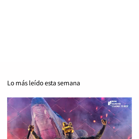
estaba planeado»
Yolanda Sabater Algarra
febrero 3, 2026
0
2 mins
Yolanda Sabater y Jordi Tàrrega tuvieron la
oportunidad de charlar con James LoMenzo, bajista
oficial de Megadeth desde 2022, sobre…
Read More
Lo más leído
esta semana