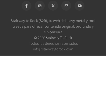
Stairway to Rock (S2R), tu web de heavy metal y rock
creada para ofrecer contenido original, profundo y
sin censura
©
2026
Stairway To Rock
Todos los derechos reservados
info@stairwaytorock.com