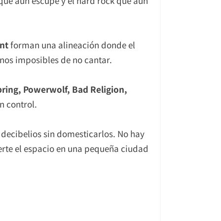
que aún escupe y el hard rock que aún
nt
forman una alineación donde el
mnos imposibles de no cantar.
pring, Powerwolf, Bad Religion,
n control.
 decibelios sin domesticarlos. No hay
vierte el espacio en una pequeña ciudad