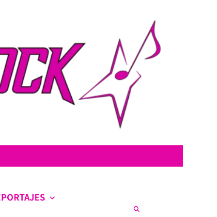
con la intención de ofrecer contenido original, profundo y sin censura.
co en la escena nacional e internacional.
EPORTAJES