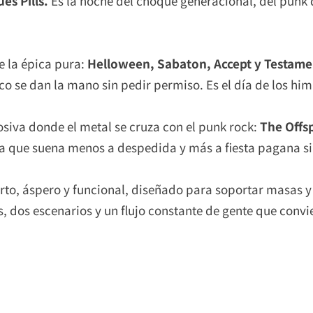
ues Pills.
Es la noche del choque generacional, del punk 
de la épica pura:
Helloween, Sabaton, Accept y Testame
ico se dan la mano sin pedir permiso. Es el día de los hi
siva donde el metal se cruza con el punk rock:
The Offs
ra que suena menos a despedida y más a fiesta pagana si
rto, áspero y funcional, diseñado para soportar masas y
as, dos escenarios y un flujo constante de gente que con