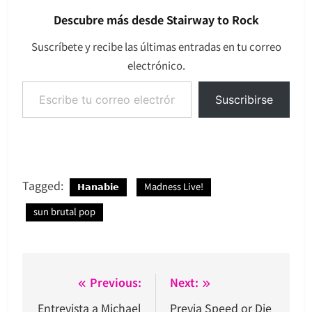
Descubre más desde Stairway to Rock
Suscríbete y recibe las últimas entradas en tu correo
electrónico.
Escribe tu correo electrónico…
Suscribirse
Tagged:
𝗛𝗮𝗻𝗮𝗯𝗶𝗲
Madness Live!
sun brutal pop
Navegación
Previous:
Next:
de
Entrevista a Michael
Previa Speed or Die