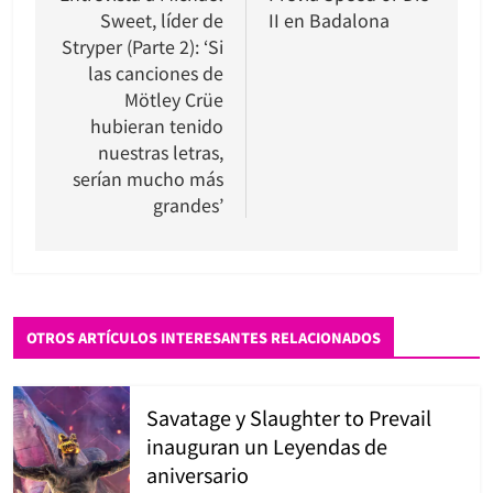
Sweet, líder de
II en Badalona
entradas
Stryper (Parte 2): ‘Si
las canciones de
Mötley Crüe
hubieran tenido
nuestras letras,
serían mucho más
grandes’
OTROS ARTÍCULOS INTERESANTES RELACIONADOS
Savatage y Slaughter to Prevail
inauguran un Leyendas de
aniversario