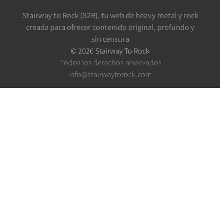
Stairway to Rock (S2R), tu web de heavy metal y rock
creada para ofrecer contenido original, profundo y
sin censura
©
2026
Stairway To Rock
Todos los derechos reservados
info@stairwaytorock.com