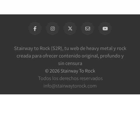
Stairway to Rock (S2R), tu web de heavy metal y rock
creada para ofrecer contenido original, profundo y
sin censura
©
2026
Stairway To Rock
Todos los derechos reservados
info@stairwaytorock.com