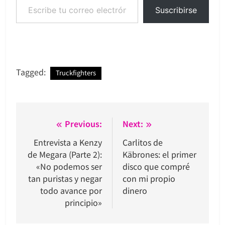
Suscribirse
Tagged:
Truckfighters
Navegación
Previous:
Next:
de
Entrevista a Kenzy
Carlitos de
de Megara (Parte 2):
Käbrones: el primer
entradas
«No podemos ser
disco que compré
tan puristas y negar
con mi propio
todo avance por
dinero
principio»