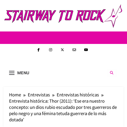
Skip
to
content
Stairway to
Stairway to Rock (S2R) es una nueva web de
heavy metal y rock creada con la intención de
Rock
MENU
ofrecer contenido original, profundo y sin
censura. Entrevistas reales y un enfoque
auténtico en la escena nacional e
internacional.
Home
Entrevistas
Entrevistas históricas
Entrevista histórica: Thor (2011): ‘Ese era nuestro
concepto: un dios rubio escudado por tres guerreros de
pelo negro y una fémina tetuda guerrera de lo más
dotada’