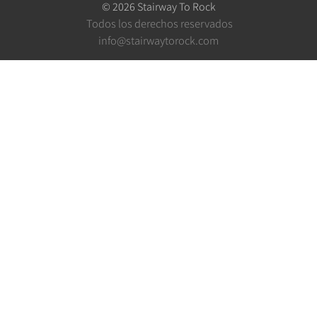
©
2026
Stairway To Rock
Todos los derechos reservados
info@stairwaytorock.com