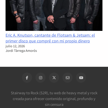
Eric A. Knutson, cantante de Flotsam & Jetsam: el
primer disco que compré con mi propio dinero
julio 12, 2026
Jordi Tàrrega Amorós
Stairway to Rock (S2R), tu web de heavy metal y rock
creada para ofrecer contenido original, profundo y
sin censura