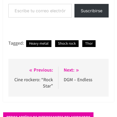
Escribe tu correo electrónico…
Suscribirse
Tagged:
Heavy metal
Shock rock
Thor
Navegación
Previous:
Next:
de
Cine rockero: “Rock
DGM – Endless
Star”
entradas