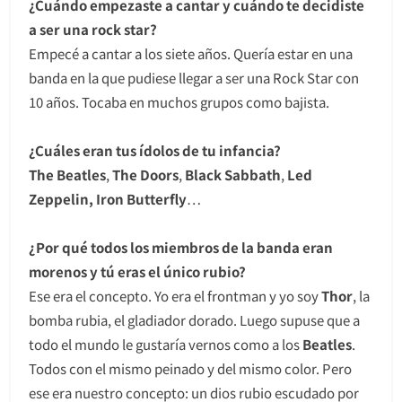
¿Cuándo empezaste a cantar y cuándo te decidiste
a ser una rock star?
Empecé a cantar a los siete años. Quería estar en una
banda en la que pudiese llegar a ser una Rock Star con
10 años. Tocaba en muchos grupos como bajista.
¿Cuáles eran tus ídolos de tu infancia?
The Beatles
,
The Doors
,
Black Sabbath
,
Led
Zeppelin, Iron Butterfly
…
¿Por qué todos los miembros de la banda eran
morenos y tú eras el único rubio?
Ese era el concepto. Yo era el frontman y yo soy
Thor
, la
bomba rubia, el gladiador dorado. Luego supuse que a
todo el mundo le gustaría vernos como a los
Beatles
.
Todos con el mismo peinado y del mismo color. Pero
ese era nuestro concepto: un dios rubio escudado por