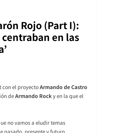
rón Rojo (Part I):
 centraban en las
a’
 con el proyecto
Armando de Castro
ción de
Armando Rock
y en la que el
que no vamos a eludir temas
e pasado, presente y futuro.