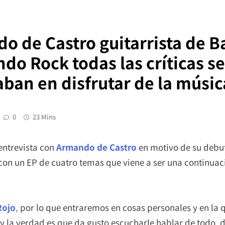
o de Castro guitarrista de Ba
o Rock todas las críticas se
aban en disfrutar de la músic
0
23 Mins
entrevista con
Armando de Castro
en motivo de su debut
con un EP de cuatro temas que viene a ser una continua
Rojo
,
por lo que entraremos en cosas personales y en la 
la verdad es que da gusto escucharle hablar de todo, d