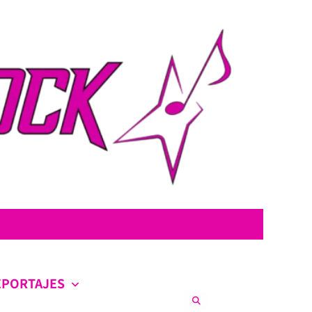
con la intención de ofrecer contenido original, profundo y sin censura.
co en la escena nacional e internacional.
EPORTAJES