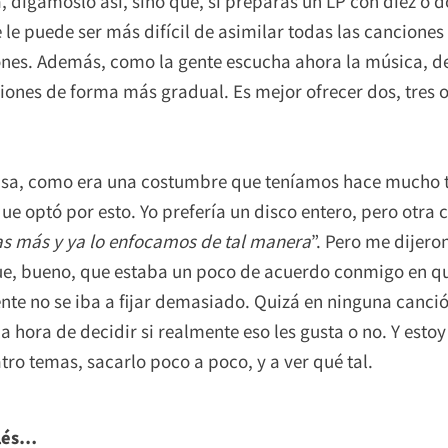
, digámoslo así, sino que, si preparas un LP con diez o
 le puede ser más difícil de asimilar todas las cancione
ones. Además, como la gente escucha ahora la música, de
ciones de forma más gradual. Es mejor ofrecer dos, tres
casa, como era una costumbre que teníamos hace mucho 
que optó por esto. Yo prefería un disco entero, pero otra 
s más y ya lo enfocamos de tal manera
”. Pero me dijero
ue, bueno, que estaba un poco de acuerdo conmigo en q
nte no se iba a fijar demasiado. Quizá en ninguna canció
 hora de decidir si realmente eso les gusta o no. Y esto
tro temas, sacarlo poco a poco, y a ver qué tal.
glés…