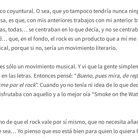
o coyuntural. O sea, que yo tampoco tendría nunca ningú
pasa, es que, con mis anteriores trabajos con mi anterio
odas, todas… se centraban en lo que decía, y no se centra
 sé… que, en el fondo, el rock es un producto que a mí m
al, porque si no, sería un movimiento literario.
es sólo un movimiento musical. Y vi que la gente simple
en las letras. Entonces pensé: “
Bueno, pues mira, de rep
me por el rock
”. Cuando yo no tenía ni idea de lo que de
rutaba con aquello y a lo mejor oía “Smoke on the Water
o de que el rock vale por sí mismo, que no necesita añad
e sea… Yo pienso que eso está bien para quien lo quiera h