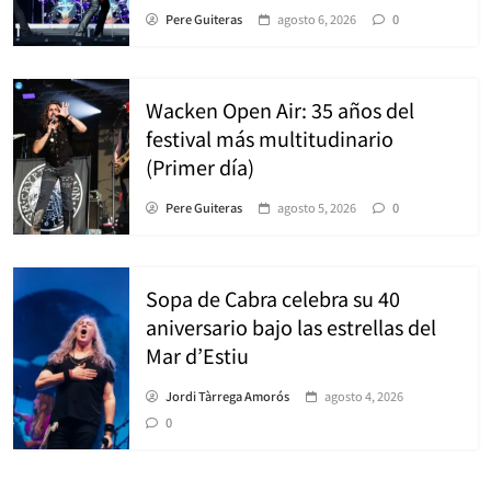
Pere Guiteras
agosto 6, 2026
0
Wacken Open Air: 35 años del
festival más multitudinario
(Primer día)
Pere Guiteras
agosto 5, 2026
0
Sopa de Cabra celebra su 40
aniversario bajo las estrellas del
Mar d’Estiu
Jordi Tàrrega Amorós
agosto 4, 2026
0