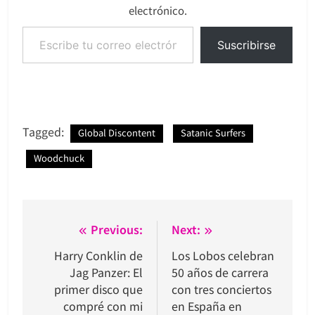
electrónico.
Escribe tu correo electrónico…
Suscribirse
Tagged:
Global Discontent
Satanic Surfers
Woodchuck
Navegación
Previous:
Next:
de
Harry Conklin de
Los Lobos celebran
Jag Panzer: El
50 años de carrera
entradas
primer disco que
con tres conciertos
compré con mi
en España en