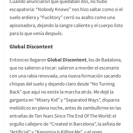
Cuando anunciaron que quedaban dos, no hubo
escapatoria: “Nobody Knows” nos hizo saltar como si el
suelo ardiera y “Fucktory” cerró su asalto como una
apisonadora, dejando la sangre caliente y el cuerpo listo
para lo que venía después.
Global Discontent
Entonces llegaron
Global Discontent
, los de Badalona,
que no salieron a tocar: salieron a morder el escenario
con una rabia renovada, una nueva formación sacando
chispas del suelo y dejando claro desde “No Turning
Back” que aquí no existe la marcha atrás. Me dejé la
garganta en “Misery Kid” y “Separated Ways”, disparos
melódicos en plena noche, antes de zambullirme en las
entrañas de Ten Years Since The End Of The World: el
orgullo callejero de “Created in Barcelona”, la asfixia de
“Artificial” y “Kenopsia Is Killing Me”, y el pogo