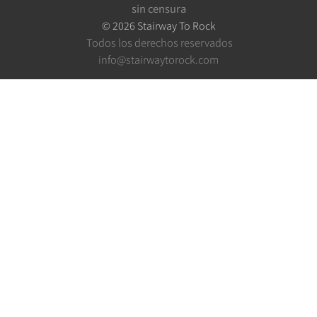
sin censura
©
2026
Stairway To Rock
Todos los derechos reservados
info@stairwaytorock.com