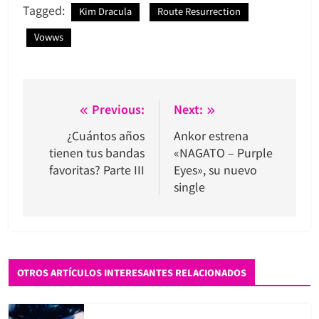
Tagged:
Kim Dracula
Route Resurrection
Vowws
Navegación
Previous:
Next:
de
¿Cuántos años
Ankor estrena
tienen tus bandas
«NAGATO – Purple
entradas
favoritas? Parte III
Eyes», su nuevo
single
OTROS ARTÍCULOS INTERESANTES RELACIONADOS