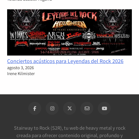
Conciertos acústicos para Leyendas del Rock 2026
agosto 3, 2026
Irene Kilmister
Stairway to Rock (S2R), tu web de heavy metal y rock
creada para ofrecer contenido original, profundo y