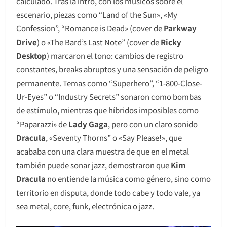
calculado. Tras la intro, con los músicos sobre el
escenario, piezas como “Land of the Sun», «My
Confession”, “Romance is Dead» (cover de
Parkway
Drive
) o «The Bard’s Last Note” (cover de
Ricky
Desktop
) marcaron el tono: cambios de registro
constantes, breaks abruptos y una sensación de peligro
permanente. Temas como “Superhero”, “1-800-Close-
Ur-Eyes” o “Industry Secrets” sonaron como bombas
de estímulo, mientras que híbridos imposibles como
“Paparazzi» de
Lady Gaga
, pero con un claro sonido
Dracula
, «Seventy Thorns” o «Say Please!», que
acababa con una clara muestra de que en el metal
también puede sonar jazz, demostraron que
Kim
Dracula
no entiende la música como género, sino como
territorio en disputa, donde todo cabe y todo vale, ya
sea metal, core, funk, electrónica o jazz.