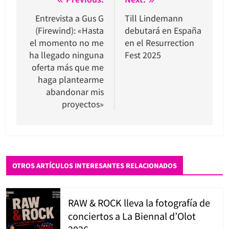
Navegación
de
Entrevista a Gus G
Till Lindemann
(Firewind): «Hasta
debutará en España
entradas
el momento no me
en el Resurrection
ha llegado ninguna
Fest 2025
oferta más que me
haga plantearme
abandonar mis
proyectos»
OTROS ARTÍCULOS INTERESANTES RELACIONADOS
RAW & ROCK lleva la fotografía de
conciertos a La Biennal d’Olot
2026