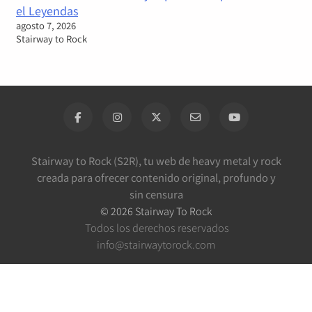
el Leyendas
agosto 7, 2026
Stairway to Rock
Stairway to Rock (S2R), tu web de heavy metal y rock
creada para ofrecer contenido original, profundo y
sin censura
©
2026
Stairway To Rock
Todos los derechos reservados
info@stairwaytorock.com