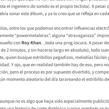
a el ingeniero de sonido es el propio teclista). A pesar 
bía sonar este álbum, y ya lo creo que se refleja en cad
los, entre los que podemos encontrar influencias electró
tamente “powermetaleras”, alguna “stravaganzza” impred
ensueño con
Roy Khan
…toda una prog-locura. A pesar de
de 2 minutos, y sin hacerse largo en absoluto), todo su
e, quien busque estribillos pegadizos, melodías fáciles 
tidad. Y ojo, que en realidad también hay de eso, pero no
ción, pero el proceso es por supuesto divertido, y comp
gún momento aleatorio del día tarareando el estribillo 
aunque no es algo que haya sido especialmente publicita
ta una historia de corte distópico (varios nombres se m