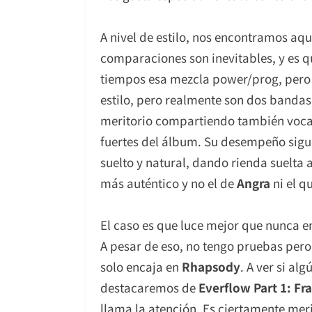
A nivel de estilo, nos encontramos aq
comparaciones son inevitables, y es q
tiempos esa mezcla power/prog, pero
estilo, pero realmente son dos bandas
meritorio compartiendo también vocal
fuertes del álbum. Su desempeño sigue 
suelto y natural, dando rienda suelta 
más auténtico y no el de
Angra
ni el q
El caso es que luce mejor que nunca e
A pesar de eso, no tengo pruebas pe
solo encaja en
Rhapsody
. A ver si al
destacaremos de
Everflow Part 1: F
llama la atención. Es ciertamente mer