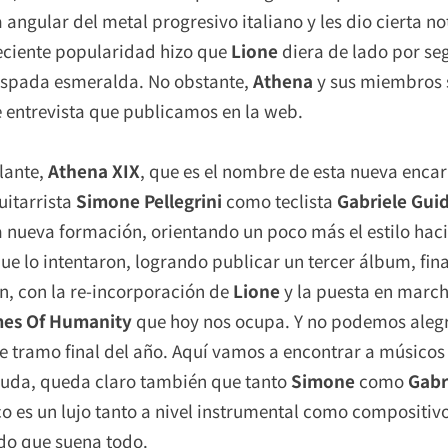
angular del metal progresivo italiano y les dio cierta no
eciente popularidad hizo que
Lione
diera de lado por se
espada esmeralda. No obstante,
Athena
y sus miembros 
e entrevista que publicamos en la web.
lante,
Athena XIX
, que es el nombre de esta nueva enca
uitarrista
Simone Pellegrini
como teclista
Gabriele Guid
 nueva formación, orientando un poco más el estilo ha
 lo intentaron, logrando publicar un tercer álbum, final
on, con la re-incorporación de
Lione
y la puesta en march
ames Of Humanity
que hoy nos ocupa. Y no podemos aleg
e tramo final del año. Aquí vamos a encontrar a músicos
duda, queda claro también que tanto
Simone
como
Gabr
o es un lujo tanto a nivel instrumental como compositivo
do que suena todo.