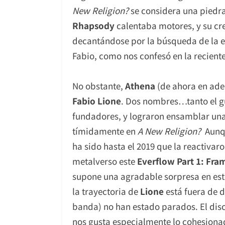
New Religion?
se considera una piedra 
Rhapsody
calentaba motores, y su cr
decantándose por la búsqueda de la 
Fabio, como nos confesó en la recient
No obstante,
Athena
(de ahora en ade
Fabio Lione
. Dos nombres…tanto el g
fundadores, y lograron ensamblar una
tímidamente en
A New Religion?
Aunque
ha sido hasta el 2019 que la reactivar
metalverso este
Everflow Part 1: Fr
supone una agradable sorpresa en est
la trayectoria de
Lione
está fuera de 
banda) no han estado parados. El disc
nos gusta especialmente lo cohesiona