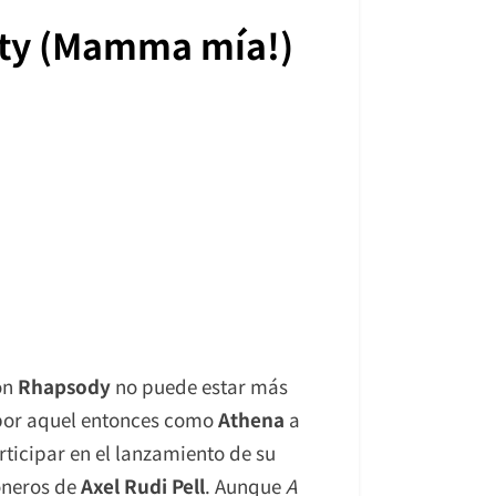
ity (Mamma mía!)
on
Rhapsody
no puede estar más
 por aquel entonces como
Athena
a
rticipar en el lanzamiento de su
oneros de
Axel Rudi Pell
. Aunque
A