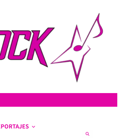
con la intención de ofrecer contenido original, profundo y sin censura.
co en la escena nacional e internacional.
EPORTAJES