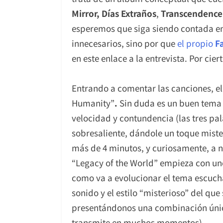
Mirror, Días Extraños
,
Transcendence:
esperemos que siga siendo contada e
innecesarios, sino por que
el propio
F
en este enlace a la entrevista. Por ci
Entrando a comentar las canciones, e
Humanity”
.
Sin duda es un buen tema 
velocidad y contundencia (las tres pa
sobresaliente, dándole un toque miste
más de 4 minutos, y curiosamente, a ni
“Legacy of the World” empieza con uno
como va a evolucionar el tema escucha
sonido y el estilo “misterioso” del qu
presentándonos una combinación única 
transmite en muchos momentos).