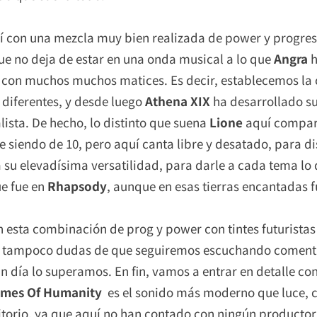
uí con una mezcla muy bien realizada de power y progres
ue no deja de estar en una onda musical a lo que
Angra
h
 con muchos muchos matices. Es decir, establecemos la
 diferentes, y desde luego
Athena XIX
ha desarrollado su
ista. De hecho, lo distinto que suena
Lione
aquí compa
siendo de 10, pero aquí canta libre y desatado, para dis
a su elevadísima versatilidad, para darle a cada tema lo 
ue fue en
Rhapsody
, aunque en esas tierras encantadas 
n esta combinación de prog y power con tintes futuristas
ro tampoco dudas de que seguiremos escuchando comenta
gún día lo superamos. En fin, vamos a entrar en detalle c
rames Of Humanity
es el sonido más moderno que luce, c
itorio, ya que aquí no han contado con ningún producto