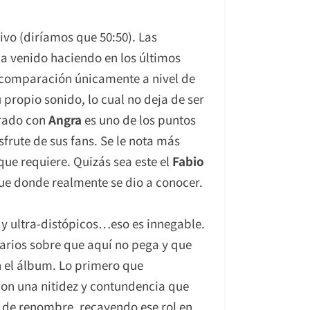
ivo (diríamos que 50:50). Las
a venido haciendo en los últimos
 comparación únicamente a nivel de
 propio sonido, lo cual no deja de ser
rado con
Angra
es uno de los puntos
frute de sus fans. Se le nota más
que requiere. Quizás sea este el
Fabio
fue donde realmente se dio a conocer.
 y ultra-distópicos…eso es innegable.
rios sobre que aquí no pega y que
on el álbum. Lo primero que
on una nitidez y contundencia que
r de renombre, recayendo ese rol en