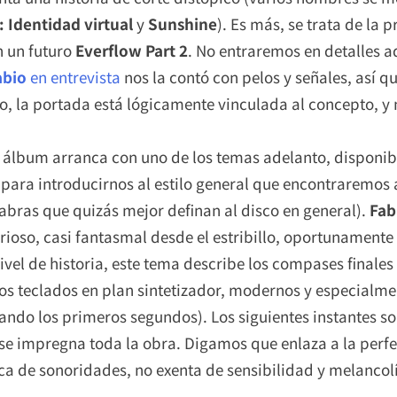
 Identidad virtual
y
Sunshine
). Es más, se trata de la p
n un futuro
Everflow Part 2
. No entraremos en detalles a
abio
en entrevista
nos la contó con pelos y señales, así q
erto, la portada está lógicamente vinculada al concepto, y
l álbum arranca con uno de los temas adelanto, disponi
para introducirnos al estilo general que encontraremos a
labras que quizás mejor definan al disco en general).
Fab
rioso, casi fantasmal desde el estribillo, oportunament
vel de historia, este tema describe los compases finales 
s teclados en plan sintetizador, modernos y especialme
ndo los primeros segundos). Los siguientes instantes s
e se impregna toda la obra. Digamos que enlaza a la perfe
de sonoridades, no exenta de sensibilidad y melancolía