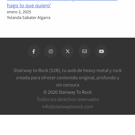
hago lo que quiero'
enero 2, 2025
Yolanda Sabater Algarra
Stairway to Rock (S2R), tu web de heavy metal y rock
creada para ofrecer contenido original, profundo y
sin censura
©
2026
Stairway To Rock
Todos los derechos reservados
info@stairwaytorock.com