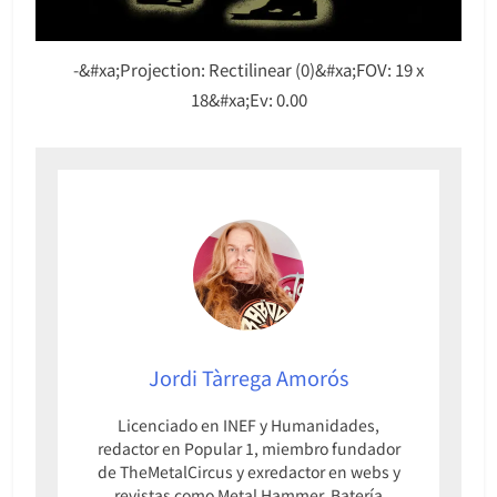
-&#xa;Projection: Rectilinear (0)&#xa;FOV: 19 x
18&#xa;Ev: 0.00
Jordi Tàrrega Amorós
Licenciado en INEF y Humanidades,
redactor en Popular 1, miembro fundador
de TheMetalCircus y exredactor en webs y
revistas como Metal Hammer, Batería