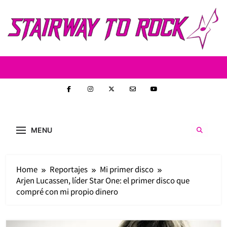
Skip
to
content
Stairway to
Stairway to Rock (S2R) es una nueva web de
heavy metal y rock creada con la intención de
Rock
MENU
ofrecer contenido original, profundo y sin
censura. Entrevistas reales y un enfoque
auténtico en la escena nacional e
internacional.
Home
Reportajes
Mi primer disco
Arjen Lucassen, líder Star One: el primer disco que
compré con mi propio dinero