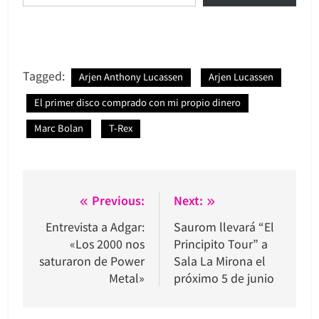
Tagged:
Arjen Anthony Lucassen
Arjen Lucassen
El primer disco comprado con mi propio dinero
Marc Bolan
T-Rex
Navegación
Previous:
Next:
de
Entrevista a Adgar:
Saurom llevará “El
«Los 2000 nos
Principito Tour” a
entradas
saturaron de Power
Sala La Mirona el
Metal»
próximo 5 de junio