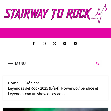
Skip
to
content
Stairway to
Stairway to Rock (S2R) es una nueva web de
heavy metal y rock creada con la intención de
Rock
MENU
ofrecer contenido original, profundo y sin
censura. Entrevistas reales y un enfoque
auténtico en la escena nacional e
internacional.
Home
Crónicas
Leyendas del Rock 2025 (Día 4): Powerwolf bendice el
Leyendas con un show de estadio