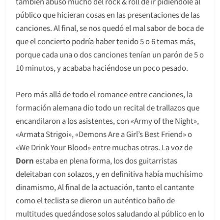
también abusó mucho del rock & roll de ir pidiéndole al
público que hicieran cosas en las presentaciones de las
canciones. Al final, se nos quedó el mal sabor de boca de
que el concierto podría haber tenido 5 o 6 temas más,
porque cada una o dos canciones tenían un parón de 5 o
10 minutos, y acababa haciéndose un poco pesado.
Pero más allá de todo el romance entre canciones, la
formación alemana dio todo un recital de trallazos que
encandilaron a los asistentes, con «Army of the Night»,
«Armata Strigoi», «Demons Are a Girl’s Best Friend» o
«We Drink Your Blood» entre muchas otras. La voz de
Dorn
estaba en plena forma, los dos guitarristas
deleitaban con solazos, y en definitiva había muchísimo
dinamismo, Al final de la actuación, tanto el cantante
como el teclista se dieron un auténtico baño de
multitudes quedándose solos saludando al público en lo