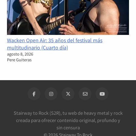
Wacken Open Air: 35 años del festival más
multitudinario (Cuarto día)
agosto 8, 2026
Pere Guiteras
Stairway to Rock (S2R), tu web de heavy metal y rock
creada para ofrecer contenido original, profundo y
sin censura
©
2026
Stairway To Rock