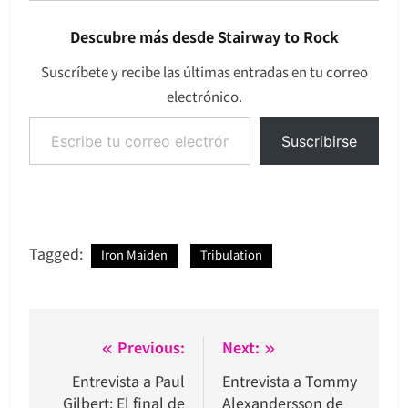
Descubre más desde Stairway to Rock
Suscríbete y recibe las últimas entradas en tu correo
electrónico.
Escribe tu correo electrónico…
Suscribirse
Tagged:
Iron Maiden
Tribulation
Navegación
Previous:
Next:
de
Entrevista a Paul
Entrevista a Tommy
Gilbert: El final de
Alexandersson de