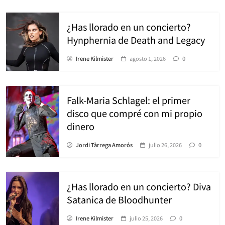
¿Has llorado en un concierto?
Hynphernia de Death and Legacy
Irene Kilmister
agosto 1, 2026
0
Falk-Maria Schlagel: el primer
disco que compré con mi propio
dinero
Jordi Tàrrega Amorós
julio 26, 2026
0
¿Has llorado en un concierto? Diva
Satanica de Bloodhunter
Irene Kilmister
julio 25, 2026
0