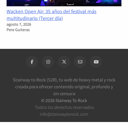
Wacken Open Air: 35 años del festival más
multitudinario (Tercer día)
agosto 7, 2026
Pere Guiteras
Stairway to Rock (S2R), tu web de heavy metal y rock
creada para ofrecer contenido original, profundo y
sin censura
©
2026
Stairway To Rock
Todos los derechos reservados
info@stairwaytorock.com