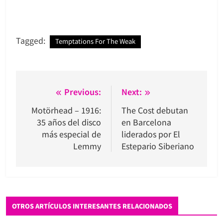
Tagged:
Temptations For The Weak
Navegación
Previous:
Next:
de
Motörhead – 1916:
The Cost debutan
35 años del disco
en Barcelona
entradas
más especial de
liderados por El
Lemmy
Estepario Siberiano
OTROS ARTÍCULOS INTERESANTES RELACIONADOS