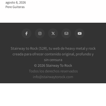
agosto 8, 2026
Pere Guiteras
Stairway to Rock (S2R), tu web de heavy metal y rock
creada para ofrecer contenido original, profundo y
sin censura
©
2026
Stairway To Rock
Todos los derechos reservados
info@stairwaytorock.com