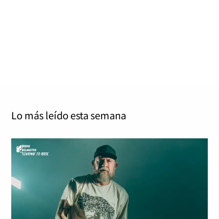
punto de inflexión de Soilwork
Jordy Stanley
febrero 28, 2025
0
8 mins
Stabbing the Drama 8 de marzo de 2005 Nuclear Blast
Veinte años cuenta ya el Stabbing the Drama de la…
Read More
Lo más leído
esta semana