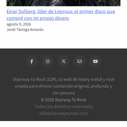
Einar Solberg, líder de Leprous: el primer disco que
compré con mi propio dinero
agosto 9, 2026
Jordi Tàrrega Amorós
Stairway to Rock (S2R), tu web de heavy metal y rock
creada para ofrecer contenido original, profundo y
sin censura
©
2026
Stairway To Rock
Todos los derechos reservados
info@stairwaytorock.com