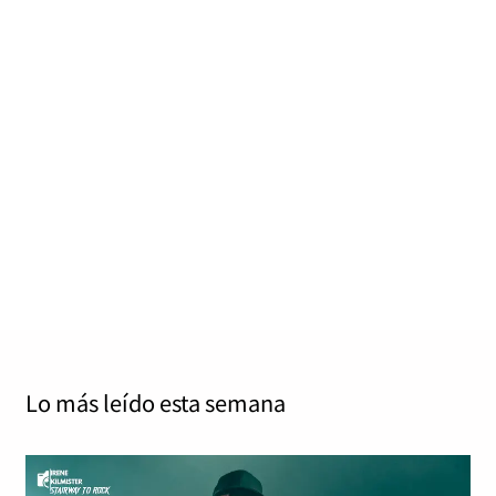
Deep Purple – =1
Jordi Tàrrega Amorós
octubre 23, 2024
0
10 mins
70/100 19 de julio de 2024 earMUSIC Cuando parecía
que en 2013 estábamos ante el último disco de Deep
Purple…
Read More
Lo más leído
esta semana