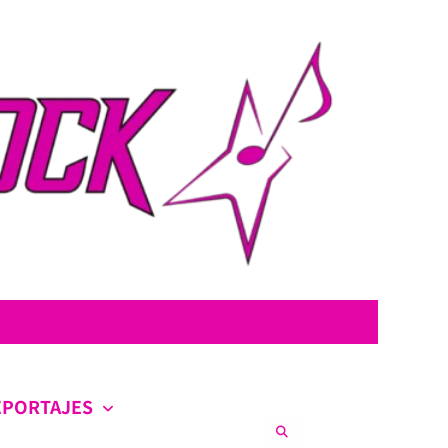
con la intención de ofrecer contenido original, profundo y sin censura.
co en la escena nacional e internacional.
EPORTAJES