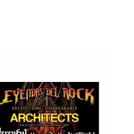
el
 grande