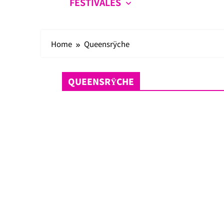
FESTIVALES
Home
Queensrÿche
QUEENSRŸCHE
Festivales
Inicio