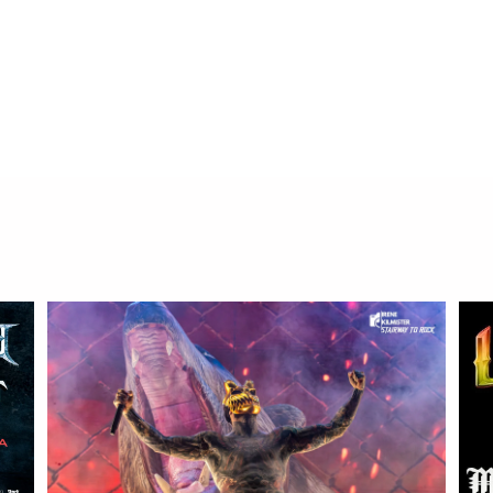
Rock Imperium Festival 2026 en Cartagena: cart
completo y distribución por días
Yolanda Sabater Algarra
noviembre 17, 2025
0
2 mins
La quinta edición del Rock Imperium Festival promete ser la más
hasta la fecha, celebrándose del 3 al 5…
Read More