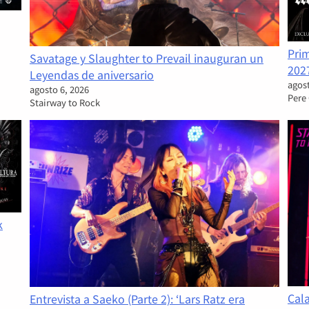
Pri
Savatage y Slaughter to Prevail inauguran un
202
Leyendas de aniversario
agost
agosto 6, 2026
Pere
Stairway to Rock
k
Cal
Entrevista a Saeko (Parte 2): ‘Lars Ratz era