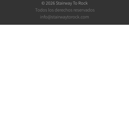
©
2026
Stairway To Rock
Todos los derechos reservados
info@stairwaytorock.com