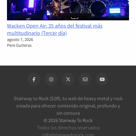
Wacken Open Air: 35 años del festival más
multitudinario (Tercer día)
agosto 7, 2026
Pere Guiteras
Stairway to Rock (S2R), tu web de heavy metal y rock
creada para ofrecer contenido original, profundo y
sin censura
©
2026
Stairway To Rock
Todos los derechos reservados
info@stairwaytorock.com