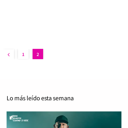
Jordi Tàrrega Amorós
noviembre 6, 2024
0
9 mins
80/100 1 de noviembre de 2024 Century Media / Sony
Music Tribulation tienen algo especial y su disco The
Children…
Read More
1
2
Lo más leído
esta semana