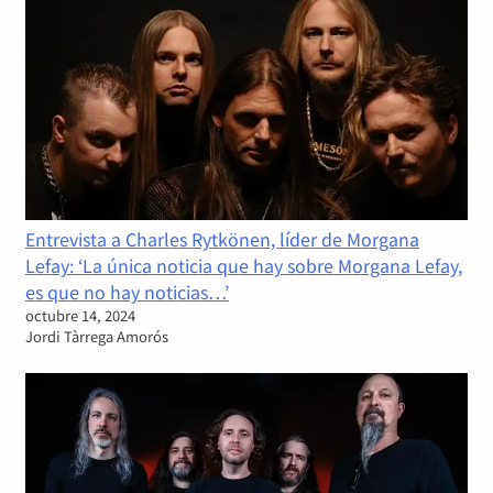
Entrevista a Charles Rytkönen, líder de Morgana
Lefay: ‘La única noticia que hay sobre Morgana Lefay,
es que no hay noticias…’
octubre 14, 2024
Jordi Tàrrega Amorós