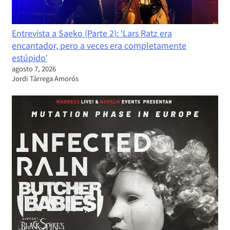
Entrevista a Saeko (Parte 2): ‘Lars Ratz era
encantador, pero a veces era completamente
estúpido’
agosto 7, 2026
Jordi Tàrrega Amorós