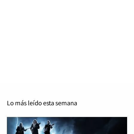
Canciones perfectas: «Bohemian
Rhapsody» de Queen
Jordi Tàrrega Amorós
noviembre 4, 2024
0
23 mins
Hace cinco años empecé una serie de reportaje sobre
temas perfectos. Canciones de 10 sobre 10, y fueron
diseccionadas con…
Read More
Lo más leído
esta semana