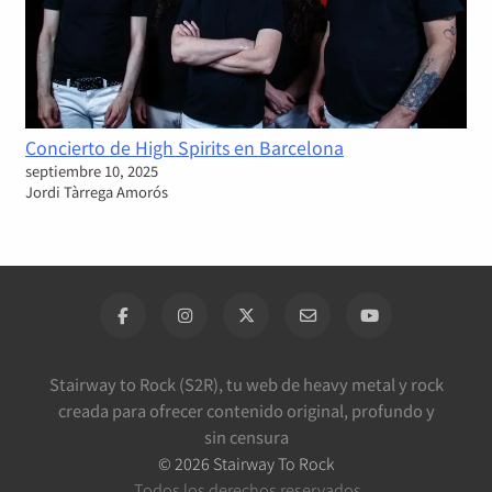
Concierto de High Spirits en Barcelona
septiembre 10, 2025
Jordi Tàrrega Amorós
Stairway to Rock (S2R), tu web de heavy metal y rock
creada para ofrecer contenido original, profundo y
sin censura
©
2026
Stairway To Rock
Todos los derechos reservados