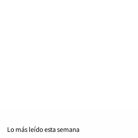
Canciones perfectas: “I Believe in You” de
Y&T
Jordi Tàrrega Amorós
septiembre 16, 2024
1
11 mins
Hay momentos míticos que uno tiene que vivir una
vez en la vida en directo como pueden ser el “Du…
Read More
Lo más leído
esta semana