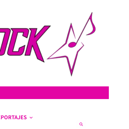
con la intención de ofrecer contenido original, profundo y sin censura.
co en la escena nacional e internacional.
EPORTAJES