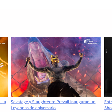
Crónica: Jordi Tàrrega Fotos: Irene Kilmister Soy de…
Read More
- La
Savatage y Slaughter to Prevail inauguran un
Ent
Leyendas de aniversario
Sho