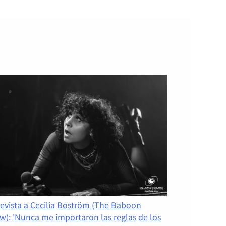
revista a Cecilia Boström (The Baboon
w): 'Nunca me importaron las reglas de los