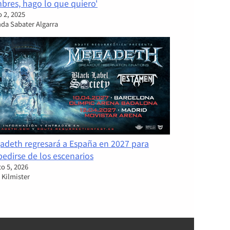
bres, hago lo que quiero'
 2, 2025
nda Sabater Algarra
adeth regresará a España en 2027 para
edirse de los escenarios
o 5, 2026
 Kilmister