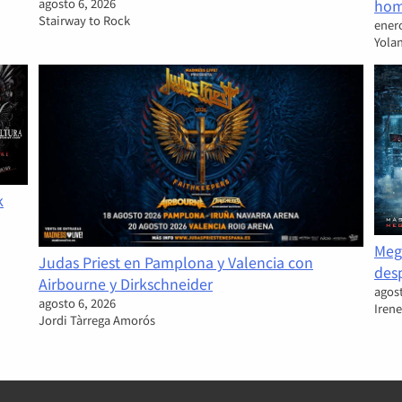
agosto 6, 2026
hom
Stairway to Rock
enero
Yola
k
Meg
Judas Priest en Pamplona y Valencia con
desp
Airbourne y Dirkschneider
agost
agosto 6, 2026
Irene
Jordi Tàrrega Amorós