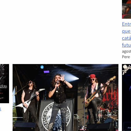
Entr
que
catá
futu
agost
Pere
k