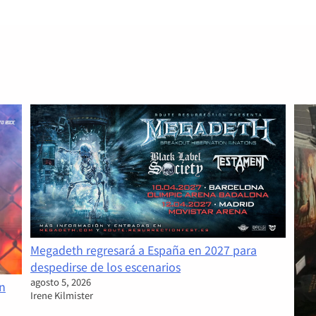
Crónica: Jordi Tàrrega Fotos: Irene Kilmister Soy de…
Read More
Megadeth regresará a España en 2027 para
despedirse de los escenarios
agosto 5, 2026
un
Irene Kilmister