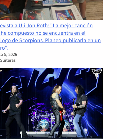
evista a Uli Jon Roth: "La mejor canción
 he compuesto no se encuentra en el
logo de Scorpions. Planeo publicarla en un
ro".
o 5, 2026
 Guiteras