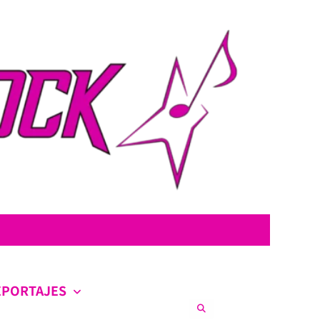
con la intención de ofrecer contenido original, profundo y sin censura.
co en la escena nacional e internacional.
EPORTAJES