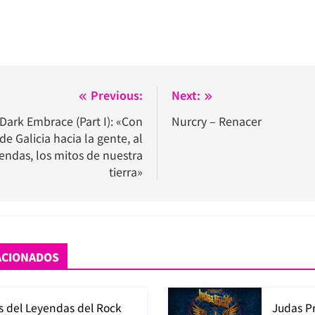
Previous:
Next:
 Dark Embrace (Part I): «Con
Nurcry – Renacer
de Galicia hacia la gente, al
ndas, los mitos de nuestra
tierra»
ACIONADOS
s del Leyendas del Rock
Judas P