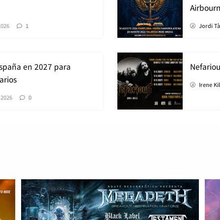
Airbour
2026
1
Jordi T
España en 2027 para
Nefario
arios
Irene Ki
 2026
0