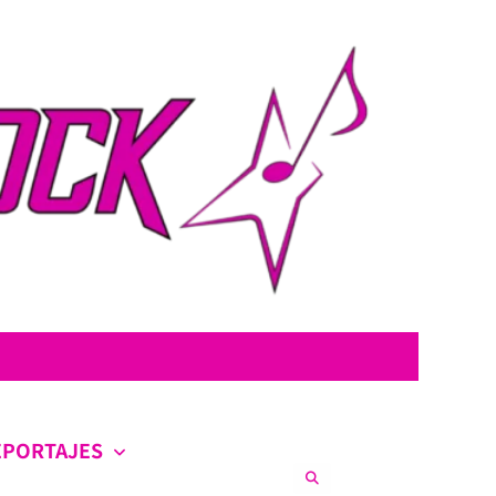
con la intención de ofrecer contenido original, profundo y sin censura.
co en la escena nacional e internacional.
EPORTAJES