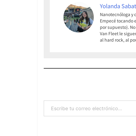
Yolanda Sabat
Nanotecnóloga y q
Empecé tocando el 
por supuesto). No
Van Fleet le sigue
al hard rock, al p
Escribe tu correo electrónico…