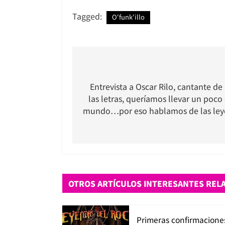
Tagged:
O'funk'illo
Navegación
de
Entrevista a Oscar Rilo, cantante de
las letras, queríamos llevar un poco 
entradas
mundo…por eso hablamos de las leye
OTROS ARTÍCULOS INTERESANTES REL
Primeras confirmacione