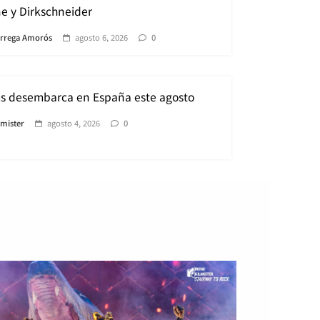
ne y Dirkschneider
àrrega Amorós
agosto 6, 2026
0
us desembarca en España este agosto
lmister
agosto 4, 2026
0