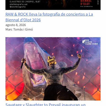
RAW & ROCK lleva la fotografía de conciertos a La
Biennal d'Olot 2026
agosto 8, 2026
Marc Tomàs i Gimó
Savatage y Slaughter to Prevail inauguran un