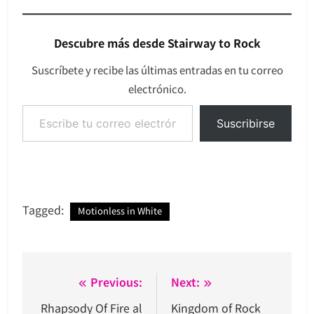
Descubre más desde Stairway to Rock
Suscríbete y recibe las últimas entradas en tu correo
electrónico.
Escribe tu correo electrónico…
Suscribirse
Tagged:
Motionless in White
Navegación
Previous:
Next:
de
Rhapsody Of Fire al
Kingdom of Rock