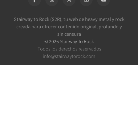
Stairway to Rock (S2R), tu web de heavy metal y rock
creada para ofrecer contenido original, profundo y
sin censura
©
2026
Stairway To Rock
Todos los derechos reservados
info@stairwaytorock.com