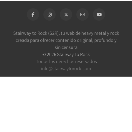
Stairway to Rock (S2R), tu web de heavy metal y rock
creada para ofrecer contenido original, profundo y
sin censura
©
2026
Stairway To Rock
Todos los derechos reservados
info@stairwaytorock.com