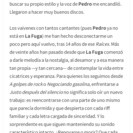
buscar su propio estilo y la voz de
Pedro
me encandiló.
Llegaron a hacer muy buenos discos.
Los vaivenes con tantos cantantes (pues
Pedro
ya no
está en
La Fuga
) me han hecho desconectarme un
poco pero aquí vuelvo, tras 14 años de ese
Raíces
. Más
de veinte años han pasado desde que
La Fuga
comenzó
a darle melodía a la nostalgia, al desamor y a esa manera
tan propia —y tan cercana— de contemplar la vida entre
cicatrices y esperanza. Para quienes los seguimos desde
A golpes de rock
o
Negociando gasolina
, enfrentarse a
Justo después del silencio
no significa solo oír un nuevo
trabajo: es reencontrarse con una parte de uno mismo
que parecía dormida y que despierta con cada riff
familiar y cada letra cargada de sinceridad. Y lo
sorprendente es que siguen manteniendo su sonido
característico intacto. ¿Renovarse o morir? Que cada