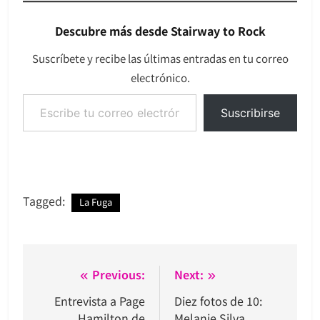
Descubre más desde Stairway to Rock
Suscríbete y recibe las últimas entradas en tu correo
electrónico.
Escribe tu correo electrónico…
Suscribirse
Tagged:
La Fuga
Navegación
Previous:
Next:
de
Entrevista a Page
Diez fotos de 10:
Hamilton de
Melanie Silva