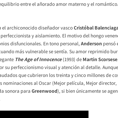
 equilibrio entre el añorado amor materno y el romántico
n el archiconocido diseñador vasco
Cristóbal Balenciag
r perfeccionista y aislamiento. El motivo del hongo ven
nios disfuncionales. En tono personal,
Anderson
pensó 
 cuando más vulnerable se sentía. Su amor reprimido bu
legante
The Age of Innocence
(1993) de
Martin Scorsese
por su perfeccionismo visual y atención al detalle. Aunqu
udados que cubrieron los treinta y cinco millones de cost
is nominaciones al Oscar (Mejor película, Mejor director
da sonora para
Greenwood
), si bien únicamente se age
.