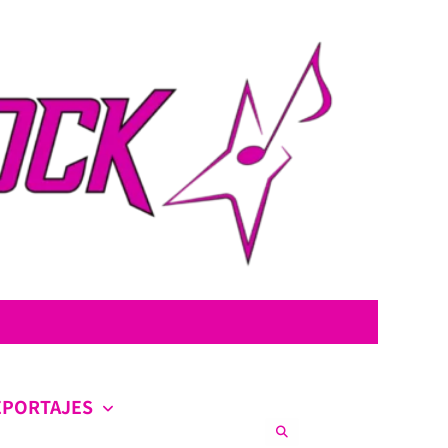
con la intención de ofrecer contenido original, profundo y sin censura.
co en la escena nacional e internacional.
EPORTAJES