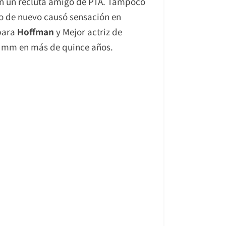
 en un recluta amigo de PTA. Tampoco
ero de nuevo causó sensación en
 para
Hoffman
y Mejor actriz de
70 mm en más de quince años.