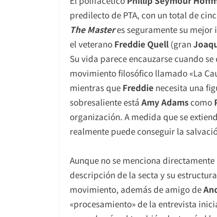
El polifacético
Phillip Seymour Hoff
predilecto de PTA, con un total de cin
The Master
es seguramente su mejor i
el veterano
Freddie Quell
(gran
Joaqu
Su vida parece encauzarse cuando se 
movimiento filosófico llamado «La Ca
mientras que
Freddie
necesita una fig
sobresaliente está
Amy Adams
como
organización. A medida que se extiende 
realmente puede conseguir la salvació
Aunque no se menciona directamente 
descripción de la secta y su estructur
movimiento, además de amigo de
An
«procesamiento» de la entrevista inici