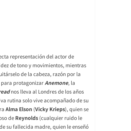
ecta representación del actor de
gidez de tono y movimientos, mientras
itárselo de la cabeza, razón por la
e para protagonizar
Anemone
, la
read
nos lleva al Londres de los años
siva rutina solo vive acompañado de su
era
Alma Elson
(
Vicky Krieps
), quien se
loso de
Reynolds
(cualquier ruido le
 de su fallecida madre, quien le enseñó