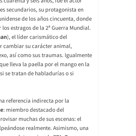
 cuarenta y seis años, fue el actor
les secundarios, su protagonista en
unidense de los años cincuenta, donde
r los estragos de la 2ª Guerra Mundial.
man
), el líder carismático del
r cambiar su carácter animal,
sexo, así como sus traumas. Igualmente
que lleva la paella por el mango en la
si se tratan de habladurías o si
na referencia indirecta por la
se
: miembro destacado del
ovisar muchas de sus escenas: el
lpeándose realmente. Asimismo, una