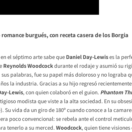
 romance burgués, con receta casera de los Borgia
en el séptimo arte sabe que
Daniel Day-Lewis
es la perf
de
Reynolds Woodcock
durante el rodaje y asumió su ri
sus palabras, fue su papel más doloroso y no lograba qu
os la industria. Gracias a su hijo regresó recientement
Day-Lewis
, con quien colaboró en el guion.
Phantom Th
tigioso modista que viste a la alta sociedad. En su obse
e
). Su vida da un giro de 180º cuando conoce a la camar
era poco convencional: se rebela ante el control meticu
ara tenerlo a su merced.
Woodcock
, quien tiene visiones