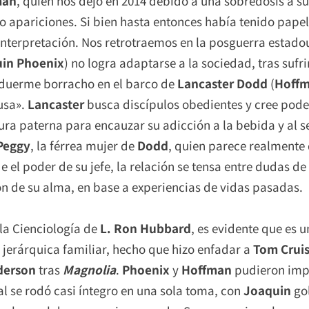
man
, quien nos dejó en 2014 debido a una sobredosis a sus
co apariciones. Si bien hasta entonces había tenido pape
nterpretación. Nos retrotraemos en la posguerra estado
in Phoenix
) no logra adaptarse a la sociedad, tras sufri
duerme borracho en el barco de
Lancaster Dodd
(
Hoff
usa».
Lancaster
busca discípulos obedientes y cree pode
ura paterna para encauzar su adicción a la bebida y al 
Peggy
, la férrea mujer de
Dodd
, quien parece realmente 
el poder de su jefe, la relación se tensa entre dudas de 
n de su alma, en base a experiencias de vidas pasadas.
la Cienciología de
L. Ron Hubbard
, es evidente que es u
a jerárquica familiar, hecho que hizo enfadar a
Tom Crui
derson
tras
Magnolia
.
Phoenix
y
Hoffman
pudieron impr
al se rodó casi íntegro en una sola toma, con
Joaquin
go