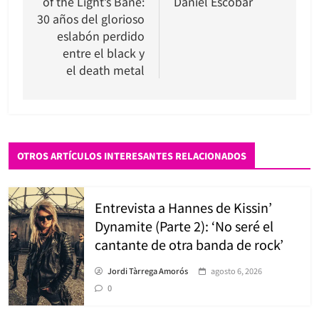
of the Light’s Bane:
Daniel Escobar
entradas
30 años del glorioso
eslabón perdido
entre el black y
el death metal
OTROS ARTÍCULOS INTERESANTES RELACIONADOS
Entrevista a Hannes de Kissin’
Dynamite (Parte 2): ‘No seré el
cantante de otra banda de rock’
Jordi Tàrrega Amorós
agosto 6, 2026
0