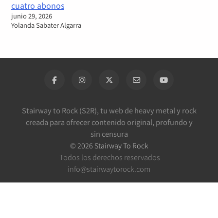
cuatro abonos
junio 29, 2026
Yolanda Sabater Algarra
Stairway to Rock (S2R), tu web de heavy metal y rock
creada para ofrecer contenido original, profundo y
sin censura
©
2026
Stairway To Rock
Todos los derechos reservados
info@stairwaytorock.com