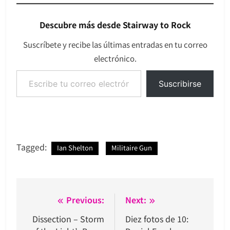
Descubre más desde Stairway to Rock
Suscríbete y recibe las últimas entradas en tu correo
electrónico.
Escribe tu correo electrónico…
Suscribirse
Tagged:
Ian Shelton
Militaire Gun
Navegación
Previous:
Next:
de
Dissection – Storm
Diez fotos de 10: