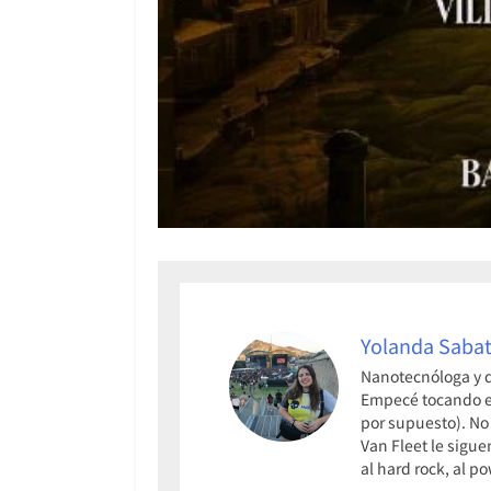
Yolanda Sabat
Nanotecnóloga y q
Empecé tocando el 
por supuesto). No
Van Fleet le sigue
al hard rock, al p