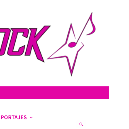
con la intención de ofrecer contenido original, profundo y sin censura.
co en la escena nacional e internacional.
EPORTAJES