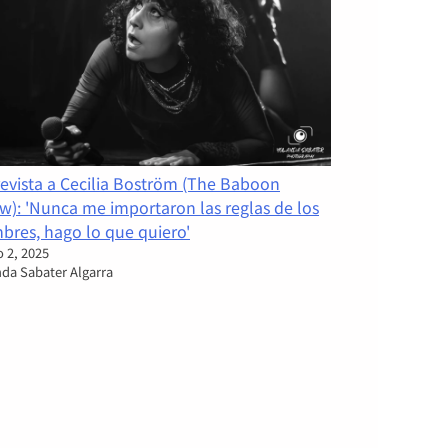
revista a Cecilia Boström (The Baboon
w): 'Nunca me importaron las reglas de los
bres, hago lo que quiero'
 2, 2025
nda Sabater Algarra