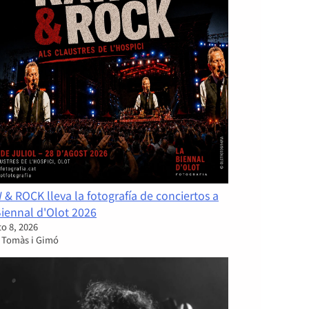
& ROCK lleva la fotografía de conciertos a
Biennal d'Olot 2026
o 8, 2026
 Tomàs i Gimó