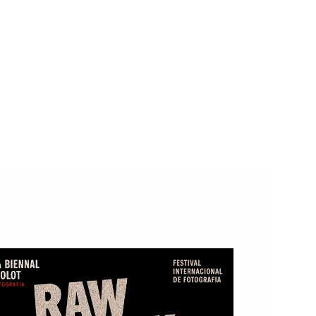
s
a) Organiza: Barcelona Rock Fest Redactor: