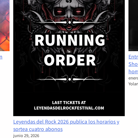
un
Ent
Sho
hom
enero
Yola
Leyendas del Rock 2026 publica los horarios y
sortea cuatro abonos
junio 29, 2026