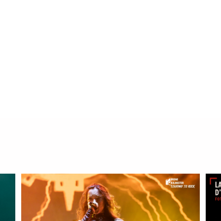
deja «Conquistadores»
Marc Fernández Cardellach
julio 2, 2025
0
16 min
Jueves 26 de junio de 2025 Parc de Can Zam (Barcelon
Marc Fernández Fotos: Marc…
Read More