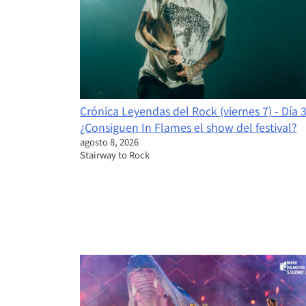
Crónica Leyendas del Rock (viernes 7) - Día 3
¿Consiguen In Flames el show del festival?
agosto 8, 2026
Stairway to Rock