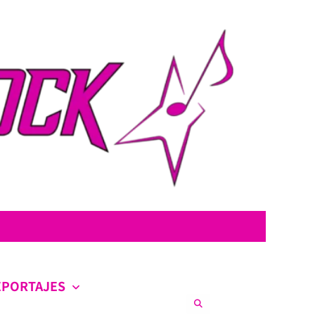
con la intención de ofrecer contenido original, profundo y sin censura.
co en la escena nacional e internacional.
EPORTAJES