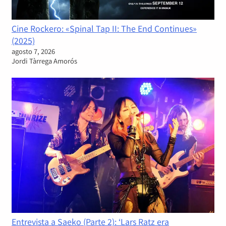
Cine Rockero: «Spinal Tap II: The End Continues»
(2025)
agosto 7, 2026
Jordi Tàrrega Amorós
Entrevista a Saeko (Parte 2): ‘Lars Ratz era