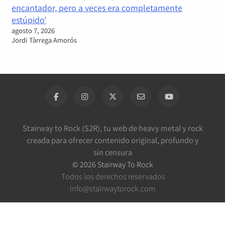
encantador, pero a veces era completamente
estúpido’
agosto 7, 2026
Jordi Tàrrega Amorós
Stairway to Rock (S2R), tu web de heavy metal y rock
creada para ofrecer contenido original, profundo y
sin censura
©
2026
Stairway To Rock
Todos los derechos reservados
info@stairwaytorock.com