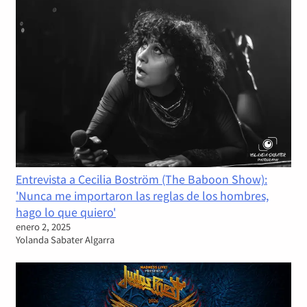
Entrevista a Cecilia Boström (The Baboon Show):
'Nunca me importaron las reglas de los hombres,
hago lo que quiero'
enero 2, 2025
Yolanda Sabater Algarra