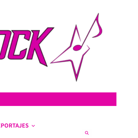
con la intención de ofrecer contenido original, profundo y sin censura.
co en la escena nacional e internacional.
EPORTAJES