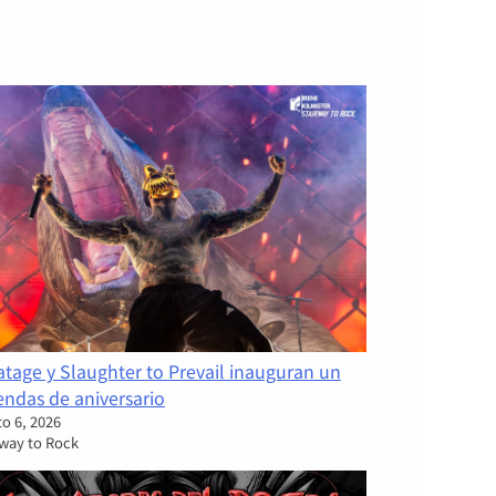
tage y Slaughter to Prevail inauguran un
endas de aniversario
o 6, 2026
rway to Rock