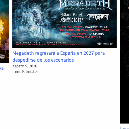
Megadeth regresará a España en 2027 para
despedirse de los escenarios
agosto 5, 2026
va
Irene Kilmister
Leye