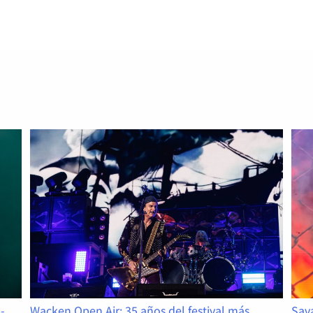
camino de retorno del rock y metal clásico: Bienven
Read More
-
Sava
Wacken Open Air: 35 años del festival más