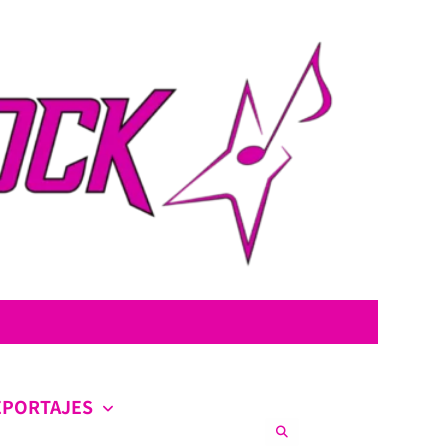
con la intención de ofrecer contenido original, profundo y sin censura.
co en la escena nacional e internacional.
EPORTAJES