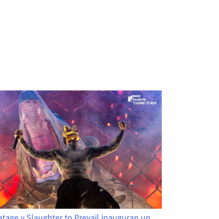
ido…
tage y Slaughter to Prevail inauguran un