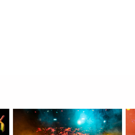
Nace DRUMS OF WAR 2026, un nuevo fest
en Barcelona
Yolanda Sabater Algarra
diciembre 18, 2025
0
2 mi
Barcelona acogerá los días 27, 28 y 29 de agosto de 20
WAR, un…
Read More