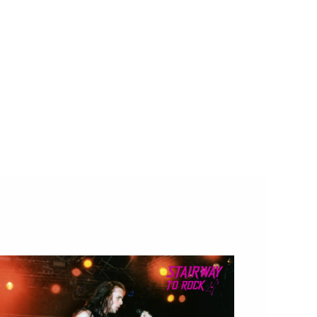
ival extremo y underground
ns
26 la primera edición de DRUMS OF