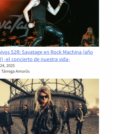
hivos S2R: Savatage en Rock Machina (año
) -el concierto de nuestra vida-
 24, 2025
i Tàrrega Amorós