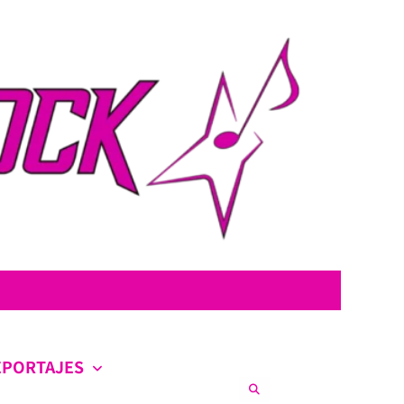
con la intención de ofrecer contenido original, profundo y sin censura.
co en la escena nacional e internacional.
EPORTAJES