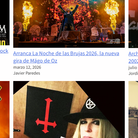
Rock
Arranca La Noche de las Brujas 2026, la nueva
Arc
gira de Mägo de Oz
2002
marzo 12, 2026
julio
Javier Paredes
Jord