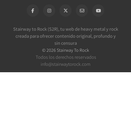
Stairway to Rock (S2R), tu web de heavy metal y rock
creada para ofrecer contenido original, profundo y
sin censura
©
2026
Stairway To Rock
Todos los derechos reservados
info@stairwaytorock.com