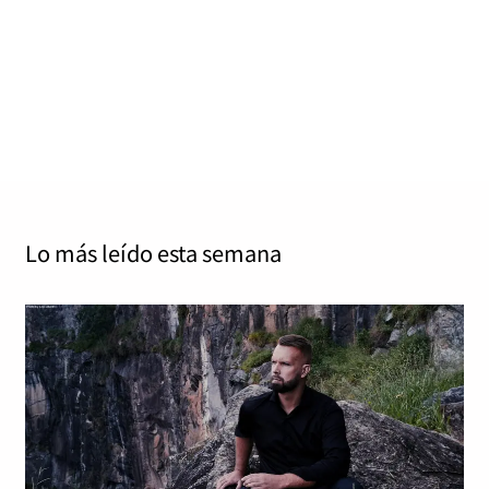
Irene Kilmister
julio 4, 2026
0
6 mins
72/100 Zoundr 1 de mayo de 2026 El metal sinfónico
vive desde hace años en una situación curiosa.
Nunca…
Read More
Lo más leído
esta semana