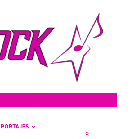
con la intención de ofrecer contenido original, profundo y sin censura.
co en la escena nacional e internacional.
EPORTAJES