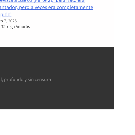
antador, pero a veces era completamente
pido’
o 7, 2026
i Tàrrega Amorós
l, profundo y sin censura