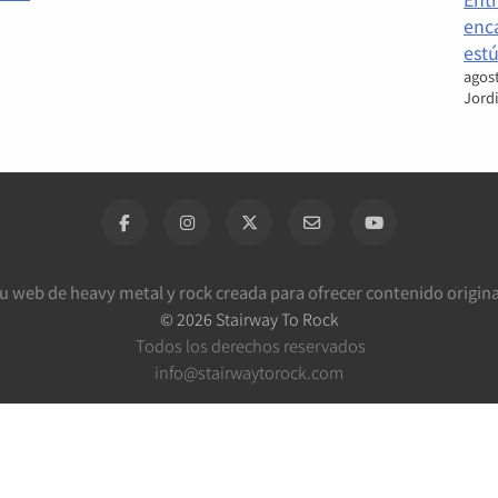
enc
estú
agost
Jord
tu web de heavy metal y rock creada para ofrecer contenido origina
©
2026
Stairway To Rock
Todos los derechos reservados
info@stairwaytorock.com