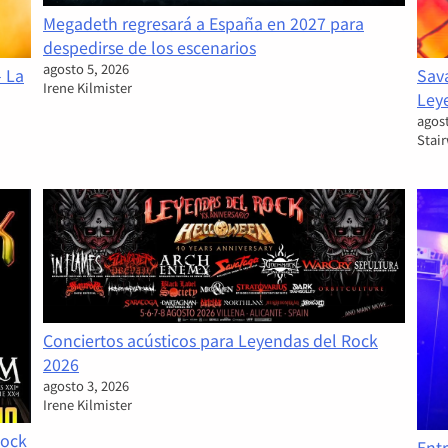
Megadeth regresará a España en 2027 para
despedirse de los escenarios
agosto 5, 2026
- La
Sava
Irene Kilmister
Ley
agost
Stai
Conciertos acústicos para Leyendas del Rock
2026
agosto 3, 2026
Irene Kilmister
Rock
Entr