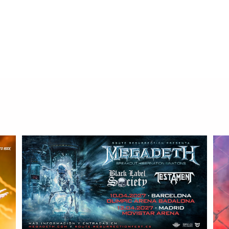
Jordi Tàrrega Amorós
octubre 6, 2024
0
9 mins
70/100 30 de Agosto de 2024 InsideOut Music / Sony 
cada vez son…
Read More