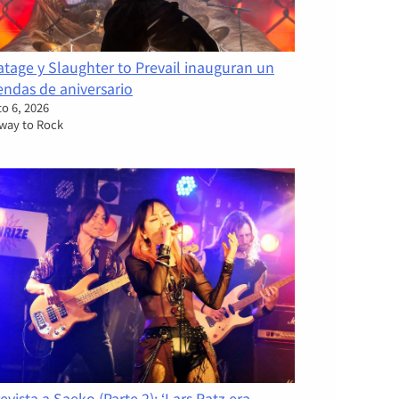
tage y Slaughter to Prevail inauguran un
endas de aniversario
o 6, 2026
rway to Rock
evista a Saeko (Parte 2): ‘Lars Ratz era