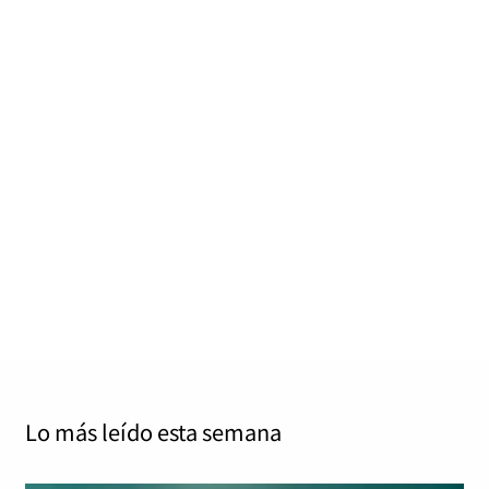
El Rock Imperium supera el calor con una
primera jornada repleta de himnos y
entrega
J. A. Díaz
julio 4, 2026
1
19 mins
Rock Imperium – Día 1 – Parque El Batel – Cartagena 3
de julio de 2026 Madness Live! Fotos: Tigran…
Read More
Lo más leído
esta semana