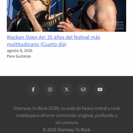
Wacken Open Air: 35 años del festival más
multitudinario (Cuarto día)
agosto 8, 2026
Pere Guiteras
Stairway to Rock (S2R), tu web de heavy metal y rock
creada para ofrecer contenido original, profundo y
sin censura
©
2026
Stairway To Rock